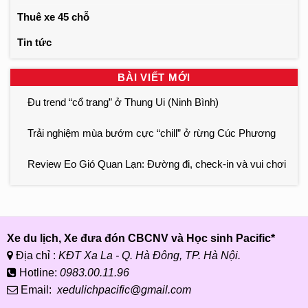
Thuê xe 45 chỗ
Tin tức
BÀI VIẾT MỚI
Đu trend “cổ trang” ở Thung Ui (Ninh Bình)
Trải nghiệm mùa bướm cực “chill” ở rừng Cúc Phương
Review Eo Gió Quan Lạn: Đường đi, check-in và vui chơi
Xe du lịch, Xe đưa đón CBCNV và Học sinh Pacific*
Địa chỉ :
KĐT Xa La - Q. Hà Đông, TP. Hà Nội.
Hotline:
0983.00.11.96
Email:
xedulichpacific@gmail.com