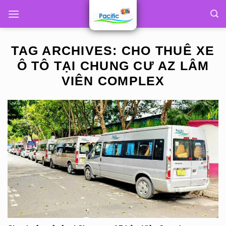
Skip
to
content
TAG ARCHIVES:
CHO THUÊ XE
Ô TÔ TẠI CHUNG CƯ AZ LÂM
VIÊN COMPLEX