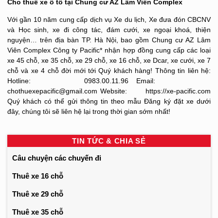
Cho thuê xe ô tô tại Chung cư AZ Lâm Viên Complex
Với gần 10 năm cung cấp dịch vụ Xe du lịch, Xe đưa đón CBCNV
và Học sinh, xe đi công tác, đám cưới, xe ngoại khoá, thiện
nguyện… trên địa bàn TP. Hà Nội, bao gồm Chung cư AZ Lâm
Viên Complex Công ty Pacific* nhận hợp đồng cung cấp các loại
xe 45 chỗ, xe 35 chỗ, xe 29 chỗ, xe 16 chỗ, xe Dcar, xe cưới, xe 7
chỗ và xe 4 chỗ đời mới tới Quý khách hàng! Thông tin liên hệ:
Hotline: 0983.00.11.96 Email:
chothuexepacific@gmail.com Website: https://xe-pacific.com
Quý khách có thể gửi thông tin theo mẫu Đăng ký đặt xe dưới
đây, chúng tôi sẽ liên hệ lại trong thời gian sớm nhất!
TIN TỨC & CHIA SẺ
Câu chuyện các chuyến đi
Thuê xe 16 chỗ
Thuê xe 29 chỗ
Thuê xe 35 chỗ