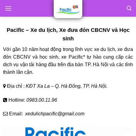
Skip
to
content
Pacific – Xe du lịch, Xe đưa đón CBCNV và Học
sinh
Với gần 10 năm hoạt động trong lĩnh vực xe du lịch, xe đưa
đón CBCNV và học sinh, xe Pacific* tự hào cung cấp các
dịch vụ vận tải hàng đầu trên địa bàn TP. Hà Nội và các tỉnh
thành lân cận.
Địa chỉ :
KĐT Xa La – Q. Hà Đông, TP. Hà Nội.
Hotline:
0983.00.11.96
Email:
xedulichpacific@gmail.com