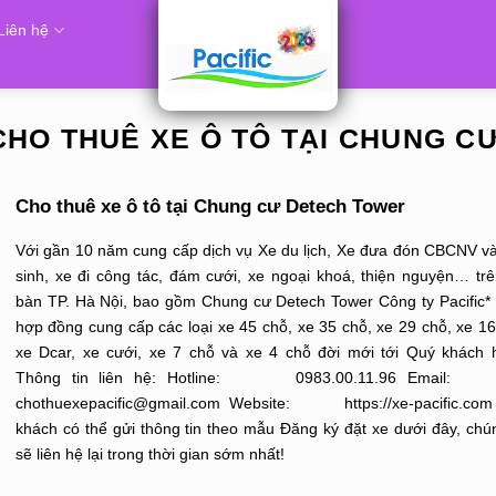
Liên hệ
CHO THUÊ XE Ô TÔ TẠI CHUNG 
Cho thuê xe ô tô tại Chung cư Detech Tower
Với gần 10 năm cung cấp dịch vụ Xe du lịch, Xe đưa đón CBCNV v
sinh, xe đi công tác, đám cưới, xe ngoại khoá, thiện nguyện… trê
bàn TP. Hà Nội, bao gồm Chung cư Detech Tower Công ty Pacific*
hợp đồng cung cấp các loại xe 45 chỗ, xe 35 chỗ, xe 29 chỗ, xe 16
xe Dcar, xe cưới, xe 7 chỗ và xe 4 chỗ đời mới tới Quý khách 
Thông tin liên hệ: Hotline: 0983.00.11.96 Em
chothuexepacific@gmail.com Website: https://xe-pacific.co
khách có thể gửi thông tin theo mẫu Đăng ký đặt xe dưới đây, chún
sẽ liên hệ lại trong thời gian sớm nhất!