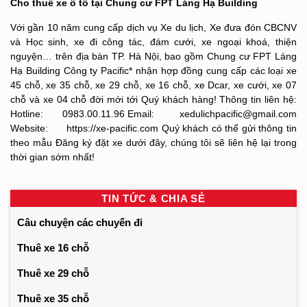
Cho thuê xe ô tô tại Chung cư FPT Láng Hạ Building
Với gần 10 năm cung cấp dịch vụ Xe du lịch, Xe đưa đón CBCNV
và Học sinh, xe đi công tác, đám cưới, xe ngoại khoá, thiện
nguyện… trên địa bàn TP. Hà Nội, bao gồm Chung cư FPT Láng
Hạ Building Công ty Pacific* nhận hợp đồng cung cấp các loại xe
45 chỗ, xe 35 chỗ, xe 29 chỗ, xe 16 chỗ, xe Dcar, xe cưới, xe 07
chỗ và xe 04 chỗ đời mới tới Quý khách hàng! Thông tin liên hệ:
Hotline: 0983.00.11.96 Email: xedulichpacific@gmail.com
Website: https://xe-pacific.com Quý khách có thể gửi thông tin
theo mẫu Đăng ký đặt xe dưới đây, chúng tôi sẽ liên hệ lại trong
thời gian sớm nhất!
TIN TỨC & CHIA SẺ
Câu chuyện các chuyến đi
Thuê xe 16 chỗ
Thuê xe 29 chỗ
Thuê xe 35 chỗ