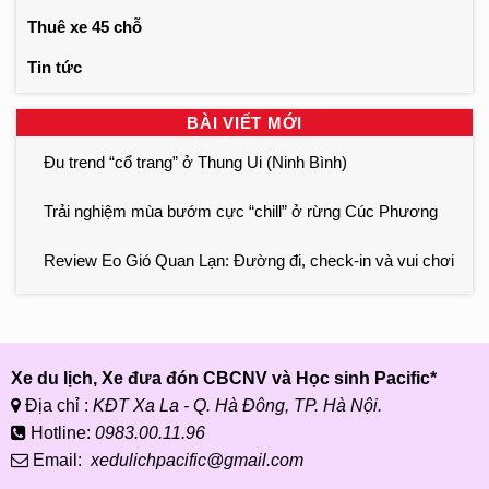
Thuê xe 45 chỗ
Tin tức
BÀI VIẾT MỚI
Đu trend “cổ trang” ở Thung Ui (Ninh Bình)
Trải nghiệm mùa bướm cực “chill” ở rừng Cúc Phương
Review Eo Gió Quan Lạn: Đường đi, check-in và vui chơi
Xe du lịch, Xe đưa đón CBCNV và Học sinh Pacific*
Địa chỉ :
KĐT Xa La - Q. Hà Đông, TP. Hà Nội.
Hotline:
0983.00.11.96
Email:
xedulichpacific@gmail.com