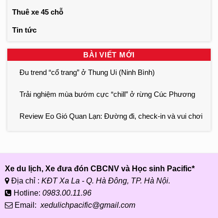
Thuê xe 45 chỗ
Tin tức
BÀI VIẾT MỚI
Đu trend “cổ trang” ở Thung Ui (Ninh Bình)
Trải nghiệm mùa bướm cực “chill” ở rừng Cúc Phương
Review Eo Gió Quan Lạn: Đường đi, check-in và vui chơi
Xe du lịch, Xe đưa đón CBCNV và Học sinh Pacific*
Địa chỉ :
KĐT Xa La - Q. Hà Đông, TP. Hà Nội.
Hotline:
0983.00.11.96
Email:
xedulichpacific@gmail.com