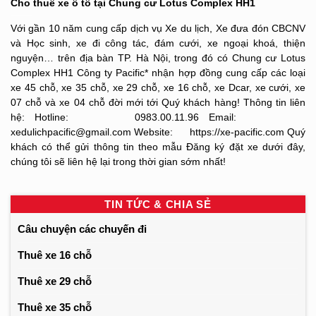
Cho thuê xe ô tô tại Chung cư Lotus Complex HH1
Với gần 10 năm cung cấp dịch vụ Xe du lịch, Xe đưa đón CBCNV
và Học sinh, xe đi công tác, đám cưới, xe ngoại khoá, thiện
nguyện… trên địa bàn TP. Hà Nội, trong đó có Chung cư Lotus
Complex HH1 Công ty Pacific* nhận hợp đồng cung cấp các loại
xe 45 chỗ, xe 35 chỗ, xe 29 chỗ, xe 16 chỗ, xe Dcar, xe cưới, xe
07 chỗ và xe 04 chỗ đời mới tới Quý khách hàng! Thông tin liên
hệ: Hotline: 0983.00.11.96 Email:
xedulichpacific@gmail.com Website: https://xe-pacific.com Quý
khách có thể gửi thông tin theo mẫu Đăng ký đặt xe dưới đây,
chúng tôi sẽ liên hệ lại trong thời gian sớm nhất!
TIN TỨC & CHIA SẺ
Câu chuyện các chuyến đi
Thuê xe 16 chỗ
Thuê xe 29 chỗ
Thuê xe 35 chỗ