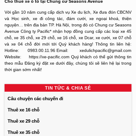
Cho thuê xe ô tô tại Chung cư Seasons Avenue
Với gần 10 năm cung cấp dịch vụ Xe du lịch, Xe đưa đón CBCNV
và Học sinh, xe đi công tác, đám cưới, xe ngoại khoá, thiện
nguyện… trên địa bàn TP. Hà Nội, trong đó có Chung cư Seasons
Avenue Công ty Pacific* nhận hợp đồng cung cấp các loại xe 45
chỗ, xe 35 chỗ, xe 29 chỗ, xe 16 chỗ, xe Dcar, xe cưới, xe 07 chỗ
và xe 04 chỗ đời mới tới Quý khách hàng! Thông tin liên hệ:
Hotline: 0983.00.11.96 Email: xedulichpacific@gmail.com
Website: https://xe-pacific.com Quý khách có thể gửi thông tin
theo mẫu Đăng ký đặt xe dưới đây, chúng tôi sẽ liên hệ lại trong
thời gian sớm nhất!
TIN TỨC & CHIA SẺ
Câu chuyện các chuyến đi
Thuê xe 16 chỗ
Thuê xe 29 chỗ
Thuê xe 35 chỗ