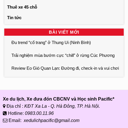
Thuê xe 45 chỗ
Tin tức
BÀI VIẾT MỚI
Đu trend “cổ trang” ở Thung Ui (Ninh Bình)
Trải nghiệm mùa bướm cực “chill” ở rừng Cúc Phương
Review Eo Gió Quan Lạn: Đường đi, check-in và vui chơi
Xe du lịch, Xe đưa đón CBCNV và Học sinh Pacific*
Địa chỉ :
KĐT Xa La - Q. Hà Đông, TP. Hà Nội.
Hotline:
0983.00.11.96
Email:
xedulichpacific@gmail.com