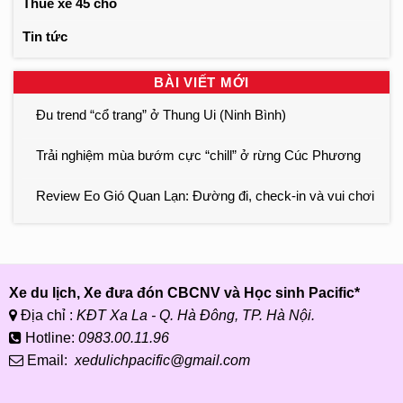
Thuê xe 45 chỗ
Tin tức
BÀI VIẾT MỚI
Đu trend “cổ trang” ở Thung Ui (Ninh Bình)
Trải nghiệm mùa bướm cực “chill” ở rừng Cúc Phương
Review Eo Gió Quan Lạn: Đường đi, check-in và vui chơi
Xe du lịch, Xe đưa đón CBCNV và Học sinh Pacific*
Địa chỉ :
KĐT Xa La - Q. Hà Đông, TP. Hà Nội.
Hotline:
0983.00.11.96
Email:
xedulichpacific@gmail.com