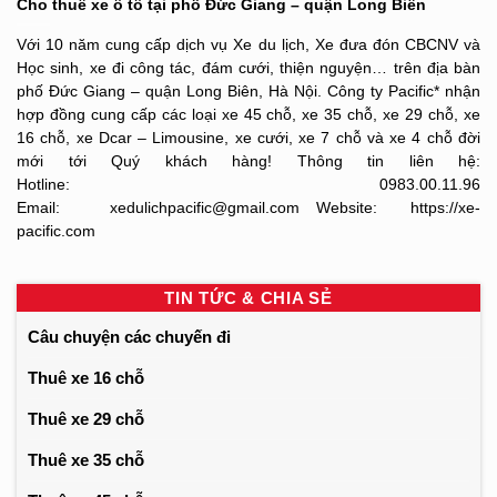
Cho thuê xe ô tô tại phố Đức Giang – quận Long Biên
Với 10 năm cung cấp dịch vụ Xe du lịch, Xe đưa đón CBCNV và
Học sinh, xe đi công tác, đám cưới, thiện nguyện… trên địa bàn
phố Đức Giang – quận Long Biên, Hà Nội. Công ty Pacific* nhận
hợp đồng cung cấp các loại xe 45 chỗ, xe 35 chỗ, xe 29 chỗ, xe
16 chỗ, xe Dcar – Limousine, xe cưới, xe 7 chỗ và xe 4 chỗ đời
mới tới Quý khách hàng! Thông tin liên hệ:
Hotline: 0983.00.11.96
Email: xedulichpacific@gmail.com Website: https://xe-
pacific.com
TIN TỨC & CHIA SẺ
Câu chuyện các chuyến đi
Thuê xe 16 chỗ
Thuê xe 29 chỗ
Thuê xe 35 chỗ