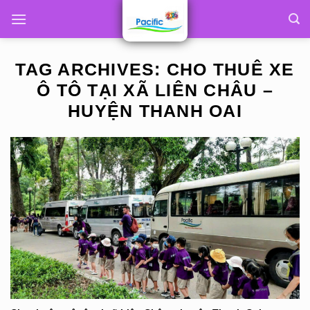
Skip
to
content
TAG ARCHIVES:
CHO THUÊ XE
Ô TÔ TẠI XÃ LIÊN CHÂU –
HUYỆN THANH OAI