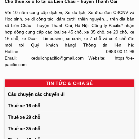
Cho thuê xe ô tô tại xã Liên Châu – huyện Thanh Oai
Với 10 năm cung cấp dịch vụ Xe du lịch, Xe đưa đón CBCNV và
Học sinh, xe đi công tác, đám cưới, thiện nguyện… trên địa bàn
xã Liên Châu – huyện Thanh Oai, Hà Nội. Công ty Pacific* nhận
hợp đồng cung cấp các loại xe 45 chỗ, xe 35 chỗ, xe 29 chỗ, xe
16 chỗ, xe Dcar – Limousine, xe cưới, xe 7 chỗ và xe 4 chỗ đời
mới tới Quý khách hàng! Thông tin liên hệ:
Hotline: 0983.00.11.96
Email: xedulichpacific@gmail.com Website: https://xe-
pacific.com
TIN TỨC & CHIA SẺ
Câu chuyện các chuyến đi
Thuê xe 16 chỗ
Thuê xe 29 chỗ
Thuê xe 35 chỗ