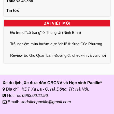
Thuê xe 45 chỗ
Tin tức
BÀI VIẾT MỚI
Đu trend “cổ trang” ở Thung Ui (Ninh Bình)
Trải nghiệm mùa bướm cực “chill” ở rừng Cúc Phương
Review Eo Gió Quan Lạn: Đường đi, check-in và vui chơi
Xe du lịch, Xe đưa đón CBCNV và Học sinh Pacific*
Địa chỉ :
KĐT Xa La - Q. Hà Đông, TP. Hà Nội.
Hotline:
0983.00.11.96
Email:
xedulichpacific@gmail.com