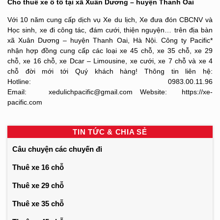
Cho thuê xe ô tô tại xã Xuân Dương – huyện Thanh Oai
Với 10 năm cung cấp dịch vụ Xe du lịch, Xe đưa đón CBCNV và
Học sinh, xe đi công tác, đám cưới, thiện nguyện… trên địa bàn
xã Xuân Dương – huyện Thanh Oai, Hà Nội. Công ty Pacific*
nhận hợp đồng cung cấp các loại xe 45 chỗ, xe 35 chỗ, xe 29
chỗ, xe 16 chỗ, xe Dcar – Limousine, xe cưới, xe 7 chỗ và xe 4
chỗ đời mới tới Quý khách hàng! Thông tin liên hệ:
Hotline: 0983.00.11.96
Email: xedulichpacific@gmail.com Website: https://xe-
pacific.com
TIN TỨC & CHIA SẺ
Câu chuyện các chuyến đi
Thuê xe 16 chỗ
Thuê xe 29 chỗ
Thuê xe 35 chỗ