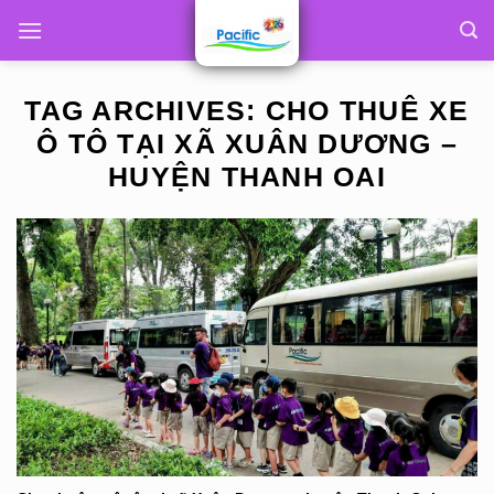
Skip
to
content
TAG ARCHIVES:
CHO THUÊ XE
Ô TÔ TẠI XÃ XUÂN DƯƠNG –
HUYỆN THANH OAI