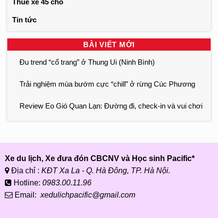
Thuê xe 45 chỗ
Tin tức
BÀI VIẾT MỚI
Đu trend “cổ trang” ở Thung Ui (Ninh Bình)
Trải nghiệm mùa bướm cực “chill” ở rừng Cúc Phương
Review Eo Gió Quan Lạn: Đường đi, check-in và vui chơi
Xe du lịch, Xe đưa đón CBCNV và Học sinh Pacific*
Địa chỉ :
KĐT Xa La - Q. Hà Đông, TP. Hà Nội.
Hotline:
0983.00.11.96
Email:
xedulichpacific@gmail.com