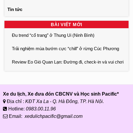
Tin tức
BÀI VIẾT MỚI
Đu trend “cổ trang” ở Thung Ui (Ninh Bình)
Trải nghiệm mùa bướm cực “chill” ở rừng Cúc Phương
Review Eo Gió Quan Lạn: Đường đi, check-in và vui chơi
Xe du lịch, Xe đưa đón CBCNV và Học sinh Pacific*
Địa chỉ :
KĐT Xa La - Q. Hà Đông, TP. Hà Nội.
Hotline:
0983.00.11.96
Email:
xedulichpacific@gmail.com