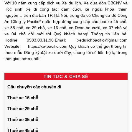
Với 10 năm cung cấp dịch vụ Xe du lịch, Xe đưa đón CBCNV và
Học sinh, xe đi công tác, đám cưới, xe ngoại khoá, thiện
nguyện… trên địa bàn TP. Hà Nội, trong đó có Chung cư Bộ Công
An Công ty Pacific* nhận hợp đồng cung cấp các loại xe 45 chỗ,
xe 35 chỗ, xe 29 chỗ, xe 16 chỗ, xe Dcar, xe cưới, xe 07 chỗ và
xe 04 chỗ đời mới tới Quý khách hàng! Thông tin liên hệ:
Hotline: 0983.00.11.96 Email: xedulichpacific@gmail.com
Website: https://xe-pacific.com Quý khách có thể gửi thông tin
theo mẫu Đăng ký đặt xe dưới đây, chúng tôi sẽ liên hệ lại trong
thời gian sớm nhất!
TIN TỨC & CHIA SẺ
Câu chuyện các chuyến đi
Thuê xe 16 chỗ
Thuê xe 29 chỗ
Thuê xe 35 chỗ
Thuê xe 45 chỗ