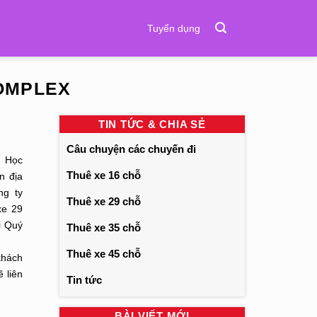
Tuyển dụng
OMPLEX
TIN TỨC & CHIA SẺ
Câu chuyện các chuyến đi
à Học
Thuê xe 16 chỗ
n địa
ng ty
Thuê xe 29 chỗ
xe 29
i Quý
Thuê xe 35 chỗ
mail:
Thuê xe 45 chỗ
khách
 liên
Tin tức
BÀI VIẾT MỚI