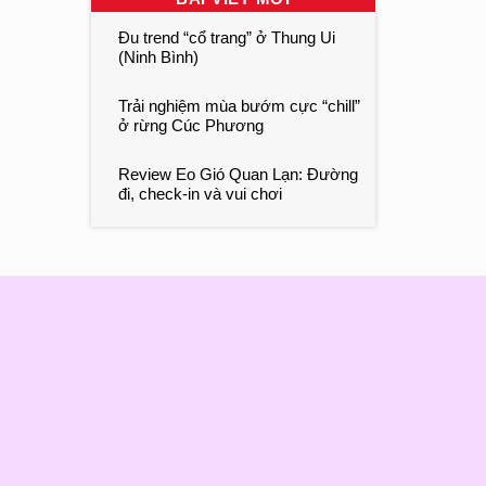
Đu trend “cổ trang” ở Thung Ui
(Ninh Bình)
Trải nghiệm mùa bướm cực “chill”
ở rừng Cúc Phương
Review Eo Gió Quan Lạn: Đường
đi, check-in và vui chơi