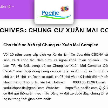
Liên hệ
RCHIVES:
CHUNG CƯ XUÂN MAI C
Cho thuê xe ô tô tại Chung cư Xuân Mai Complex
Với 10 năm cung cấp dịch vụ Xe du lịch, Xe đưa đón CBCNV v
sinh, xe đi công tác, đám cưới, xe ngoại khoá, thiện nguyện… trê
bàn TP. Hà Nội, trong đó có Chung cư Xuân Mai Complex Cô
Pacific* nhận hợp đồng cung cấp các loại xe 45 chỗ, xe 35 chỗ, 
chỗ, xe 16 chỗ, xe Dcar, xe cưới, xe 07 chỗ và xe 04 chỗ đời mới tớ
khách hàng! Thông tin liên hệ: Hotline: 0983.00.11.96 E
xedulichpacific@gmail.com Website: https://xe-pacific.com Quý 
có thể gửi thông tin theo mẫu Đăng ký đặt xe dưới đây, chúng tôi sẽ
hệ lại trong thời gian sớm nhất!