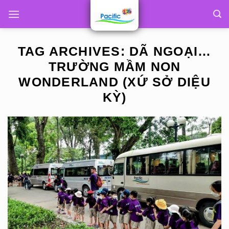
Skip
to
content
TAG ARCHIVES:
DÃ NGOẠI…
TRƯỜNG MẦM NON
WONDERLAND (XỨ SỞ DIỆU
KỲ)