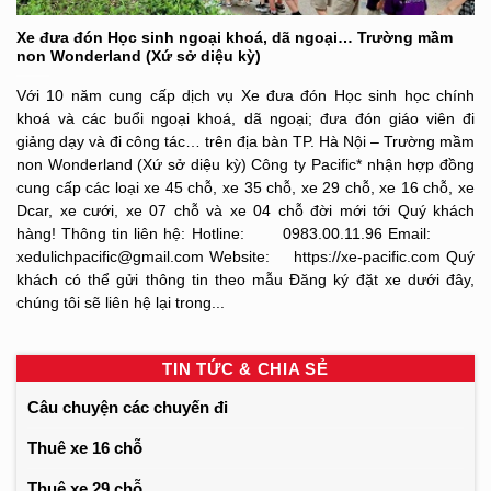
Xe đưa đón Học sinh ngoại khoá, dã ngoại… Trường mầm
non Wonderland (Xứ sở diệu kỳ)
Với 10 năm cung cấp dịch vụ Xe đưa đón Học sinh học chính
khoá và các buổi ngoại khoá, dã ngoại; đưa đón giáo viên đi
giảng dạy và đi công tác… trên địa bàn TP. Hà Nội – Trường mầm
non Wonderland (Xứ sở diệu kỳ) Công ty Pacific* nhận hợp đồng
cung cấp các loại xe 45 chỗ, xe 35 chỗ, xe 29 chỗ, xe 16 chỗ, xe
Dcar, xe cưới, xe 07 chỗ và xe 04 chỗ đời mới tới Quý khách
hàng! Thông tin liên hệ: Hotline: 0983.00.11.96 Email:
xedulichpacific@gmail.com Website: https://xe-pacific.com Quý
khách có thể gửi thông tin theo mẫu Đăng ký đặt xe dưới đây,
chúng tôi sẽ liên hệ lại trong...
TIN TỨC & CHIA SẺ
Câu chuyện các chuyến đi
Thuê xe 16 chỗ
Thuê xe 29 chỗ