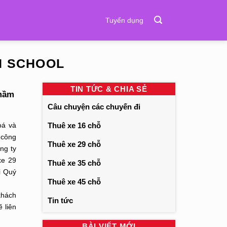
Tuyển dụng
N SCHOOL
TIN TỨC & CHIA SẺ
 mầm
Câu chuyện các chuyến đi
Thuê xe 16 chỗ
oá và
 công
Thuê xe 29 chỗ
ng ty
xe 29
Thuê xe 35 chỗ
i Quý
Thuê xe 45 chỗ
mail:
khách
Tin tức
 liên
BÀI VIẾT MỚI