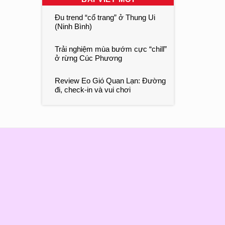
Đu trend “cổ trang” ở Thung Ui
(Ninh Bình)
Trải nghiệm mùa bướm cực “chill”
ở rừng Cúc Phương
Review Eo Gió Quan Lạn: Đường
đi, check-in và vui chơi