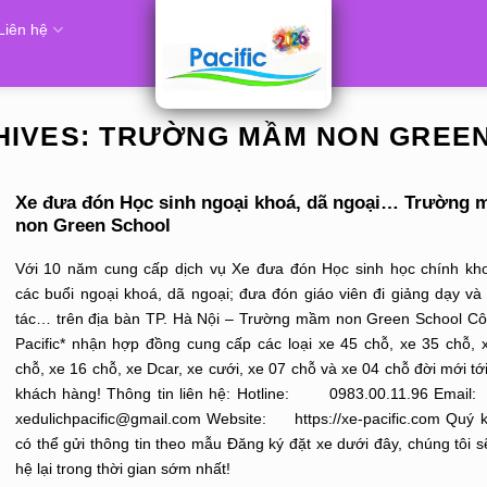
Liên hệ
HIVES:
TRƯỜNG MẦM NON GREE
Xe đưa đón Học sinh ngoại khoá, dã ngoại… Trường
non Green School
Với 10 năm cung cấp dịch vụ Xe đưa đón Học sinh học chính kh
các buổi ngoại khoá, dã ngoại; đưa đón giáo viên đi giảng dạy và
tác… trên địa bàn TP. Hà Nội – Trường mầm non Green School Cô
Pacific* nhận hợp đồng cung cấp các loại xe 45 chỗ, xe 35 chỗ, 
chỗ, xe 16 chỗ, xe Dcar, xe cưới, xe 07 chỗ và xe 04 chỗ đời mới tớ
khách hàng! Thông tin liên hệ: Hotline: 0983.00.11.96 E
xedulichpacific@gmail.com Website: https://xe-pacific.com Quý 
có thể gửi thông tin theo mẫu Đăng ký đặt xe dưới đây, chúng tôi sẽ
hệ lại trong thời gian sớm nhất!