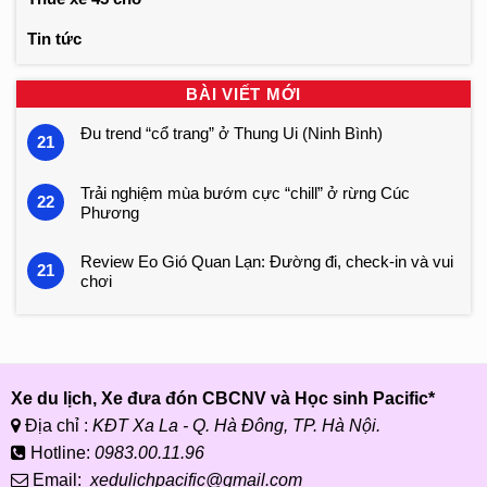
Tin tức
BÀI VIẾT MỚI
Đu trend “cổ trang” ở Thung Ui (Ninh Bình)
21
Trải nghiệm mùa bướm cực “chill” ở rừng Cúc
22
Phương
Review Eo Gió Quan Lạn: Đường đi, check-in và vui
21
chơi
Xe du lịch, Xe đưa đón CBCNV và Học sinh Pacific*
Địa chỉ :
KĐT Xa La - Q. Hà Đông, TP. Hà Nội.
Hotline:
0983.00.11.96
Email:
xedulichpacific@gmail.com