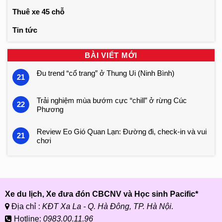
Thuê xe 45 chỗ
Tin tức
BÀI VIẾT MỚI
Đu trend “cổ trang” ở Thung Ui (Ninh Bình)
21
Trải nghiệm mùa bướm cực “chill” ở rừng Cúc
22
Phương
Review Eo Gió Quan Lạn: Đường đi, check-in và vui
21
chơi
Xe du lịch, Xe đưa đón CBCNV và Học sinh Pacific*
Địa chỉ :
KĐT Xa La - Q. Hà Đông, TP. Hà Nội.
Hotline:
0983.00.11.96