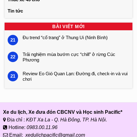
Tin tức
BÀI VIẾT MỚI
Đu trend “cổ trang” ở Thung Ui (Ninh Bình)
21
Trải nghiệm mùa bướm cực “chill” ở rừng Cúc
22
Phương
Review Eo Gió Quan Lạn: Đường đi, check-in và vui
21
chơi
Xe du lịch, Xe đưa đón CBCNV và Học sinh Pacific*
Địa chỉ :
KĐT Xa La - Q. Hà Đông, TP. Hà Nội.
Hotline:
0983.00.11.96
Email:
xedulichpacific@gmail.com