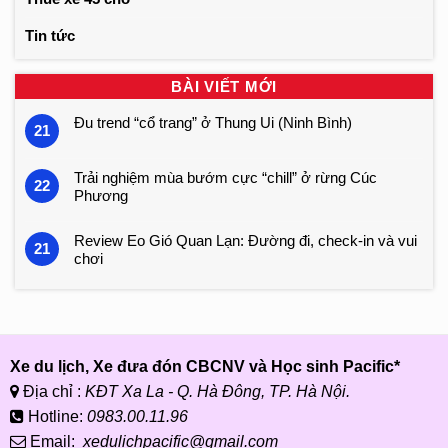
Tin tức
BÀI VIẾT MỚI
Đu trend “cổ trang” ở Thung Ui (Ninh Bình)
21
Trải nghiệm mùa bướm cực “chill” ở rừng Cúc
22
Phương
Review Eo Gió Quan Lạn: Đường đi, check-in và vui
21
chơi
Xe du lịch, Xe đưa đón CBCNV và Học sinh Pacific*
Địa chỉ :
KĐT Xa La - Q. Hà Đông, TP. Hà Nội.
Hotline:
0983.00.11.96
Email:
xedulichpacific@gmail.com