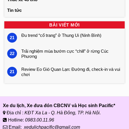
Tin tức
BÀI VIẾT MỚI
Đu trend “cổ trang” ở Thung Ui (Ninh Bình)
21
Trải nghiệm mùa bướm cực “chill” ở rừng Cúc
22
Phương
Review Eo Gió Quan Lạn: Đường đi, check-in và vui
21
chơi
Xe du lịch, Xe đưa đón CBCNV và Học sinh Pacific*
Địa chỉ :
KĐT Xa La - Q. Hà Đông, TP. Hà Nội.
Hotline:
0983.00.11.96
Email:
xedulichpacific@gmail.com