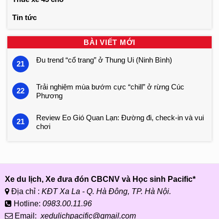
Tin tức
BÀI VIẾT MỚI
Đu trend “cổ trang” ở Thung Ui (Ninh Bình)
21
Trải nghiệm mùa bướm cực “chill” ở rừng Cúc
22
Phương
Review Eo Gió Quan Lạn: Đường đi, check-in và vui
21
chơi
Xe du lịch, Xe đưa đón CBCNV và Học sinh Pacific*
Địa chỉ :
KĐT Xa La - Q. Hà Đông, TP. Hà Nội.
Hotline:
0983.00.11.96
Email:
xedulichpacific@gmail.com