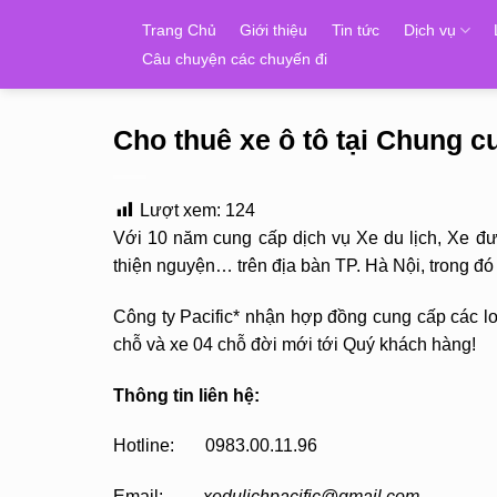
Skip
Trang Chủ
Giới thiệu
Tin tức
Dịch vụ
to
Câu chuyện các chuyến đi
content
Cho thuê xe ô tô tại Chung 
Lượt xem:
124
Với 10 năm cung cấp dịch vụ Xe du lịch, Xe đ
thiện nguyện… trên địa bàn TP. Hà Nội, trong 
Công ty Pacific* nhận hợp đồng cung cấp các loạ
chỗ và xe 04 chỗ đời mới tới Quý khách hàng!
Thông tin liên hệ:
Hotline: 0983.00.11.96
Email:
xedulichpacific@gmail.com