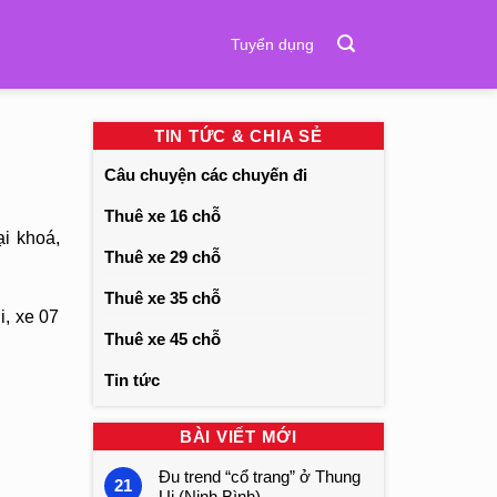
Tuyển dụng
TIN TỨC & CHIA SẺ
Câu chuyện các chuyến đi
Thuê xe 16 chỗ
i khoá,
Thuê xe 29 chỗ
Thuê xe 35 chỗ
i, xe 07
Thuê xe 45 chỗ
Tin tức
BÀI VIẾT MỚI
Đu trend “cổ trang” ở Thung
21
Ui (Ninh Bình)