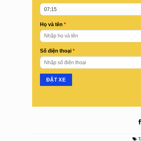
Họ và tên
*
Số điện thoại
*
T