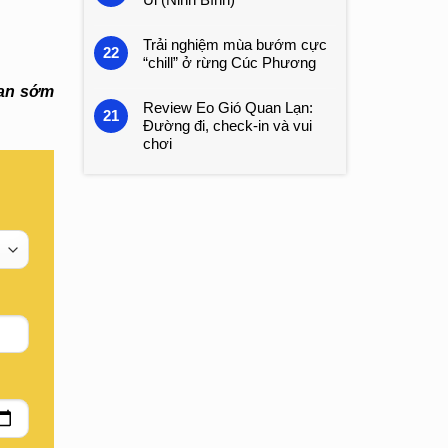
Trải nghiệm mùa bướm cực
22
“chill” ở rừng Cúc Phương
ian sớm
Review Eo Gió Quan Lạn:
21
Đường đi, check-in và vui
chơi