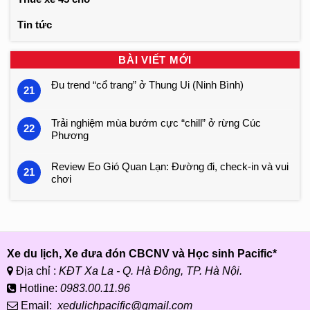
Tin tức
BÀI VIẾT MỚI
Đu trend “cổ trang” ở Thung Ui (Ninh Bình)
21
Trải nghiệm mùa bướm cực “chill” ở rừng Cúc
22
Phương
Review Eo Gió Quan Lạn: Đường đi, check-in và vui
21
chơi
Xe du lịch, Xe đưa đón CBCNV và Học sinh Pacific*
Địa chỉ :
KĐT Xa La - Q. Hà Đông, TP. Hà Nội.
Hotline:
0983.00.11.96
Email:
xedulichpacific@gmail.com