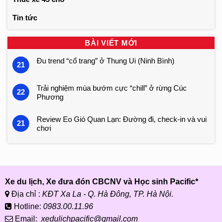
Tin tức
BÀI VIẾT MỚI
Đu trend “cổ trang” ở Thung Ui (Ninh Bình)
21
Trải nghiệm mùa bướm cực “chill” ở rừng Cúc
22
Phương
Review Eo Gió Quan Lạn: Đường đi, check-in và vui
21
chơi
Xe du lịch, Xe đưa đón CBCNV và Học sinh Pacific*
Địa chỉ :
KĐT Xa La - Q. Hà Đông, TP. Hà Nội.
Hotline:
0983.00.11.96
Email:
xedulichpacific@gmail.com