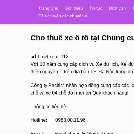
Skip
Trang Chủ
Giới thiệu
Tin tức
Dịch vụ
to
Câu chuyện các chuyến đi
content
Cho thuê xe ô tô tại Chung 
Lượt xem:
112
Với 10 năm cung cấp dịch vụ Xe du lịch, Xe đ
thiện nguyện… trên địa bàn TP. Hà Nội, trong đ
Công ty Pacific* nhận hợp đồng cung cấp các loạ
chỗ và xe 04 chỗ đời mới tới Quý khách hàng!
Thông tin liên hệ:
Hotline: 0983.00.11.96
Email: xedulichpacific@gmail.com