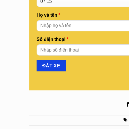
Họ và tên
*
Số điện thoại
*