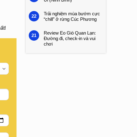
Trải nghiệm mùa bướm cực
22
“chill” ở rừng Cúc Phương
ất!
Review Eo Gió Quan Lạn:
21
Đường đi, check-in và vui
chơi