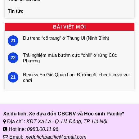
Tin tức
BÀI VIẾT MỚI
Đu trend “cổ trang” ở Thung Ui (Ninh Bình)
21
Trải nghiệm mùa bướm cực “chill” ở rừng Cúc
22
Phương
Review Eo Gió Quan Lạn: Đường đi, check-in và vui
21
chơi
Xe du lịch, Xe đưa đón CBCNV và Học sinh Pacific*
Địa chỉ :
KĐT Xa La - Q. Hà Đông, TP. Hà Nội.
Hotline:
0983.00.11.96
Email:
xedulichpacific@gmail.com