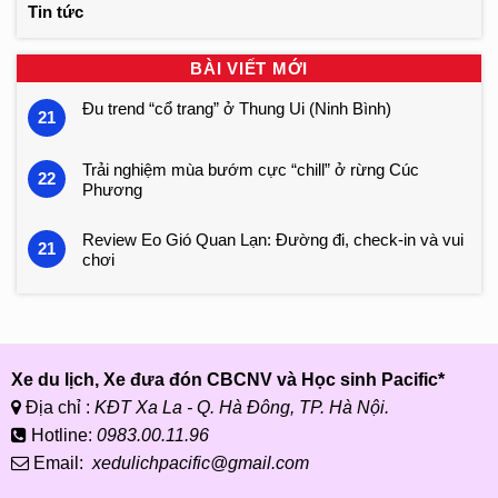
Tin tức
BÀI VIẾT MỚI
Đu trend “cổ trang” ở Thung Ui (Ninh Bình)
21
Trải nghiệm mùa bướm cực “chill” ở rừng Cúc
22
Phương
Review Eo Gió Quan Lạn: Đường đi, check-in và vui
21
chơi
Xe du lịch, Xe đưa đón CBCNV và Học sinh Pacific*
Địa chỉ :
KĐT Xa La - Q. Hà Đông, TP. Hà Nội.
Hotline:
0983.00.11.96
Email:
xedulichpacific@gmail.com