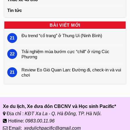
Tin tức
BÀI VIẾT MỚI
Đu trend “cổ trang” ở Thung Ui (Ninh Bình)
21
Trải nghiệm mùa bướm cực “chill” ở rừng Cúc
22
Phương
Review Eo Gió Quan Lạn: Đường đi, check-in và vui
21
chơi
Xe du lịch, Xe đưa đón CBCNV và Học sinh Pacific*
Địa chỉ :
KĐT Xa La - Q. Hà Đông, TP. Hà Nội.
Hotline:
0983.00.11.96
Email:
xedulichpacific@gmail.com