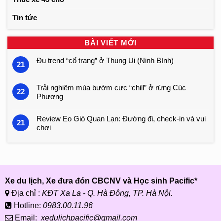
Tin tức
BÀI VIẾT MỚI
Đu trend “cổ trang” ở Thung Ui (Ninh Bình)
21
Trải nghiệm mùa bướm cực “chill” ở rừng Cúc
22
Phương
Review Eo Gió Quan Lạn: Đường đi, check-in và vui
21
chơi
Xe du lịch, Xe đưa đón CBCNV và Học sinh Pacific*
Địa chỉ :
KĐT Xa La - Q. Hà Đông, TP. Hà Nội.
Hotline:
0983.00.11.96
Email:
xedulichpacific@gmail.com