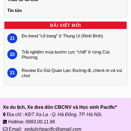
Tin tức
BÀI VIẾT MỚI
Đu trend “cổ trang” ở Thung Ui (Ninh Bình)
21
Trải nghiệm mùa bướm cực “chill” ở rừng Cúc
22
Phương
Review Eo Gió Quan Lạn: Đường đi, check-in và vui
21
chơi
Xe du lịch, Xe đưa đón CBCNV và Học sinh Pacific*
Địa chỉ :
KĐT Xa La - Q. Hà Đông, TP. Hà Nội.
Hotline:
0983.00.11.96
Email:
xedulichpacific@gmail.com