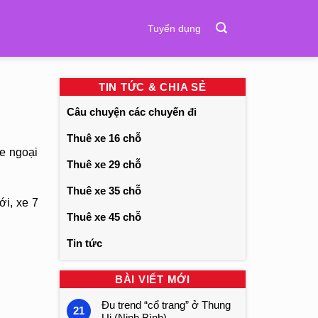
Tuyển dụng
TIN TỨC & CHIA SẺ
Câu chuyện các chuyến đi
Thuê xe 16 chỗ
e ngoại
Thuê xe 29 chỗ
Thuê xe 35 chỗ
ới, xe 7
Thuê xe 45 chỗ
Tin tức
BÀI VIẾT MỚI
Đu trend “cổ trang” ở Thung
21
Ui (Ninh Bình)