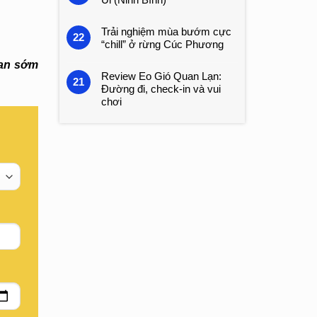
Trải nghiệm mùa bướm cực
22
“chill” ở rừng Cúc Phương
ian sớm
Review Eo Gió Quan Lạn:
21
Đường đi, check-in và vui
chơi