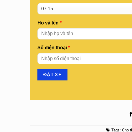
Họ và tên
*
Số điện thoại
*
Tags:
Cho t