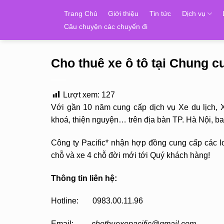
Skip
Trang Chủ
Giới thiệu
Tin tức
Dịch vụ
to
Câu chuyện các chuyến đi
content
Cho thuê xe ô tô tại Chung 
Lượt xem:
127
Với gần 10 năm cung cấp dịch vụ Xe du lịch, 
khoá, thiện nguyện… trên địa bàn TP. Hà Nội, 
Công ty Pacific* nhận hợp đồng cung cấp các lo
chỗ và xe 4 chỗ đời mới tới Quý khách hàng!
Thông tin liên hệ:
Hotline: 0983.00.11.96
Email:
chothuexepacific@gmail.com