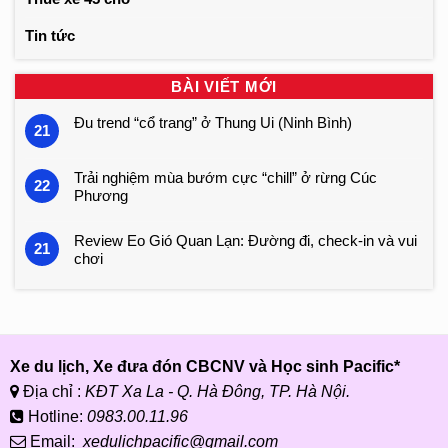
Tin tức
BÀI VIẾT MỚI
Đu trend “cổ trang” ở Thung Ui (Ninh Bình)
21
Trải nghiệm mùa bướm cực “chill” ở rừng Cúc
22
Phương
Review Eo Gió Quan Lạn: Đường đi, check-in và vui
21
chơi
Xe du lịch, Xe đưa đón CBCNV và Học sinh Pacific*
Địa chỉ :
KĐT Xa La - Q. Hà Đông, TP. Hà Nội.
Hotline:
0983.00.11.96
Email:
xedulichpacific@gmail.com