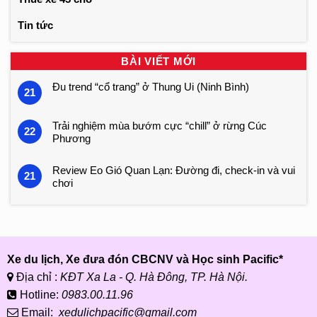
Tin tức
BÀI VIẾT MỚI
Đu trend “cổ trang” ở Thung Ui (Ninh Bình)
21
Trải nghiệm mùa bướm cực “chill” ở rừng Cúc
22
Phương
Review Eo Gió Quan Lạn: Đường đi, check-in và vui
21
chơi
Xe du lịch, Xe đưa đón CBCNV và Học sinh Pacific*
Địa chỉ :
KĐT Xa La - Q. Hà Đông, TP. Hà Nội.
Hotline:
0983.00.11.96
Email:
xedulichpacific@gmail.com