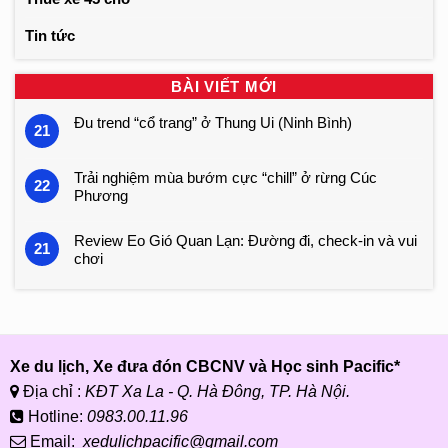
Tin tức
BÀI VIẾT MỚI
Đu trend “cổ trang” ở Thung Ui (Ninh Bình)
21
Trải nghiệm mùa bướm cực “chill” ở rừng Cúc
22
Phương
Review Eo Gió Quan Lạn: Đường đi, check-in và vui
21
chơi
Xe du lịch, Xe đưa đón CBCNV và Học sinh Pacific*
Địa chỉ :
KĐT Xa La - Q. Hà Đông, TP. Hà Nội.
Hotline:
0983.00.11.96
Email:
xedulichpacific@gmail.com