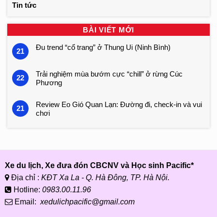
Tin tức
BÀI VIẾT MỚI
Đu trend “cổ trang” ở Thung Ui (Ninh Bình)
21
Trải nghiệm mùa bướm cực “chill” ở rừng Cúc
22
Phương
Review Eo Gió Quan Lạn: Đường đi, check-in và vui
21
chơi
Xe du lịch, Xe đưa đón CBCNV và Học sinh Pacific*
Địa chỉ :
KĐT Xa La - Q. Hà Đông, TP. Hà Nội.
Hotline:
0983.00.11.96
Email:
xedulichpacific@gmail.com