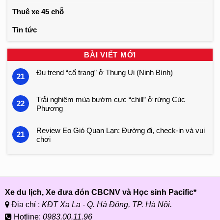
Thuê xe 45 chỗ
Tin tức
BÀI VIẾT MỚI
Đu trend “cổ trang” ở Thung Ui (Ninh Bình)
21
Trải nghiệm mùa bướm cực “chill” ở rừng Cúc
22
Phương
Review Eo Gió Quan Lạn: Đường đi, check-in và vui
21
chơi
Xe du lịch, Xe đưa đón CBCNV và Học sinh Pacific*
Địa chỉ :
KĐT Xa La - Q. Hà Đông, TP. Hà Nội.
Hotline:
0983.00.11.96