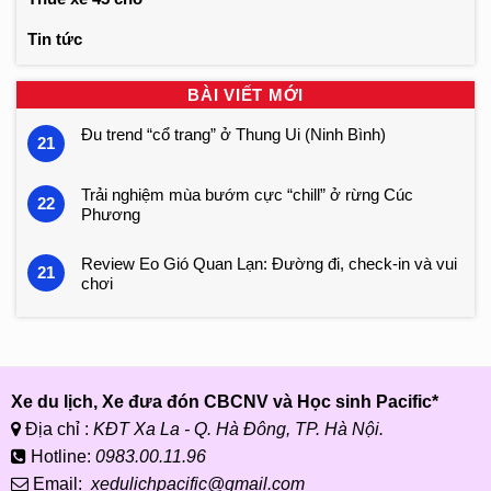
Tin tức
BÀI VIẾT MỚI
Đu trend “cổ trang” ở Thung Ui (Ninh Bình)
21
Trải nghiệm mùa bướm cực “chill” ở rừng Cúc
22
Phương
Review Eo Gió Quan Lạn: Đường đi, check-in và vui
21
chơi
Xe du lịch, Xe đưa đón CBCNV và Học sinh Pacific*
Địa chỉ :
KĐT Xa La - Q. Hà Đông, TP. Hà Nội.
Hotline:
0983.00.11.96
Email:
xedulichpacific@gmail.com