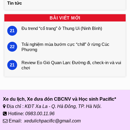
Tin tức
BÀI VIẾT MỚI
Đu trend “cổ trang” ở Thung Ui (Ninh Bình)
21
Trải nghiệm mùa bướm cực “chill” ở rừng Cúc
22
Phương
Review Eo Gió Quan Lạn: Đường đi, check-in và vui
21
chơi
Xe du lịch, Xe đưa đón CBCNV và Học sinh Pacific*
Địa chỉ :
KĐT Xa La - Q. Hà Đông, TP. Hà Nội.
Hotline:
0983.00.11.96
Email:
xedulichpacific@gmail.com