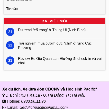
Tin tức
BÀI VIẾT MỚI
Đu trend “cổ trang” ở Thung Ui (Ninh Bình)
21
Trải nghiệm mùa bướm cực “chill” ở rừng Cúc
22
Phương
Review Eo Gió Quan Lạn: Đường đi, check-in và vui
21
chơi
Xe du lịch, Xe đưa đón CBCNV và Học sinh Pacific*
Địa chỉ :
KĐT Xa La - Q. Hà Đông, TP. Hà Nội.
Hotline:
0983.00.11.96
Email:
xedulichpacific@gmail.com