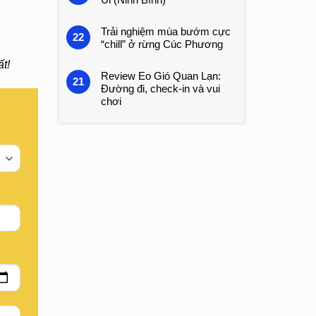
Trải nghiệm mùa bướm cực
22
“chill” ở rừng Cúc Phương
t!
Review Eo Gió Quan Lạn:
21
Đường đi, check-in và vui
chơi