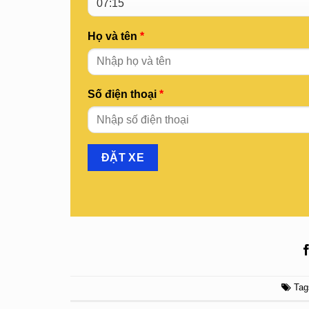
Họ và tên
*
Số điện thoại
*
Tag