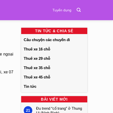
Tuyển dụng
TIN TỨC & CHIA SẺ
Câu chuyện các chuyến đi
Thuê xe 16 chỗ
e ngoại
Thuê xe 29 chỗ
Thuê xe 35 chỗ
i, xe 07
Thuê xe 45 chỗ
Tin tức
BÀI VIẾT MỚI
Đu trend “cổ trang” ở Thung
21
Ui (Ninh Bình)