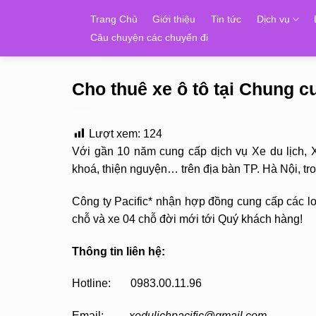
Skip
Trang Chủ
Giới thiệu
Tin tức
Dịch vụ
to
Câu chuyện các chuyến đi
content
Cho thuê xe ô tô tại Chung 
Lượt xem:
124
Với gần 10 năm cung cấp dịch vụ Xe du lịch, 
khoá, thiện nguyện… trên địa bàn TP. Hà Nội, t
Công ty Pacific* nhận hợp đồng cung cấp các loạ
chỗ và xe 04 chỗ đời mới tới Quý khách hàng!
Thông tin liên hệ:
Hotline: 0983.00.11.96
Email:
xedulichpacific@gmail.com