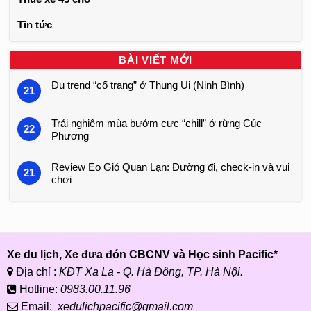
Tin tức
BÀI VIẾT MỚI
Đu trend “cổ trang” ở Thung Ui (Ninh Bình)
21
Trải nghiệm mùa bướm cực “chill” ở rừng Cúc
22
Phương
Review Eo Gió Quan Lạn: Đường đi, check-in và vui
21
chơi
Xe du lịch, Xe đưa đón CBCNV và Học sinh Pacific*
Địa chỉ :
KĐT Xa La - Q. Hà Đông, TP. Hà Nội.
Hotline:
0983.00.11.96
Email:
xedulichpacific@gmail.com