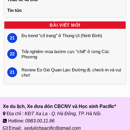
Tin tức
BÀI VIẾT MỚI
Đu trend “cổ trang” ở Thung Ui (Ninh Bình)
21
Trải nghiệm mùa bướm cực “chill” ở rừng Cúc
22
Phương
Review Eo Gió Quan Lạn: Đường đi, check-in và vui
21
chơi
Xe du lịch, Xe đưa đón CBCNV và Học sinh Pacific*
Địa chỉ :
KĐT Xa La - Q. Hà Đông, TP. Hà Nội.
Hotline:
0983.00.11.96
Email:
xedulichpacific@gmail.com