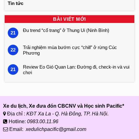
Tin tức
BÀI VIẾT MỚI
Đu trend “cổ trang” ở Thung Ui (Ninh Bình)
21
Trải nghiệm mùa bướm cực “chill” ở rừng Cúc
22
Phương
Review Eo Gió Quan Lạn: Đường đi, check-in và vui
21
chơi
Xe du lịch, Xe đưa đón CBCNV và Học sinh Pacific*
Địa chỉ :
KĐT Xa La - Q. Hà Đông, TP. Hà Nội.
Hotline:
0983.00.11.96
Email:
xedulichpacific@gmail.com