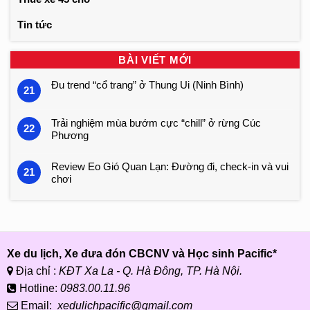
Tin tức
BÀI VIẾT MỚI
Đu trend “cổ trang” ở Thung Ui (Ninh Bình)
21
Trải nghiệm mùa bướm cực “chill” ở rừng Cúc
22
Phương
Review Eo Gió Quan Lạn: Đường đi, check-in và vui
21
chơi
Xe du lịch, Xe đưa đón CBCNV và Học sinh Pacific*
Địa chỉ :
KĐT Xa La - Q. Hà Đông, TP. Hà Nội.
Hotline:
0983.00.11.96
Email:
xedulichpacific@gmail.com