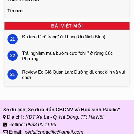
Tin tức
BÀI VIẾT MỚI
Đu trend “cổ trang” ở Thung Ui (Ninh Bình)
21
Trải nghiệm mùa bướm cực “chill” ở rừng Cúc
22
Phương
Review Eo Gió Quan Lạn: Đường đi, check-in và vui
21
chơi
Xe du lịch, Xe đưa đón CBCNV và Học sinh Pacific*
Địa chỉ :
KĐT Xa La - Q. Hà Đông, TP. Hà Nội.
Hotline:
0983.00.11.96
Email:
xedulichpacific@gmail.com