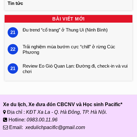
Tin tức
BÀI VIẾT MỚI
Đu trend “cổ trang” ở Thung Ui (Ninh Bình)
21
Trải nghiệm mùa bướm cực “chill” ở rừng Cúc
22
Phương
Review Eo Gió Quan Lạn: Đường đi, check-in và vui
21
chơi
Xe du lịch, Xe đưa đón CBCNV và Học sinh Pacific*
Địa chỉ :
KĐT Xa La - Q. Hà Đông, TP. Hà Nội.
Hotline:
0983.00.11.96
Email:
xedulichpacific@gmail.com