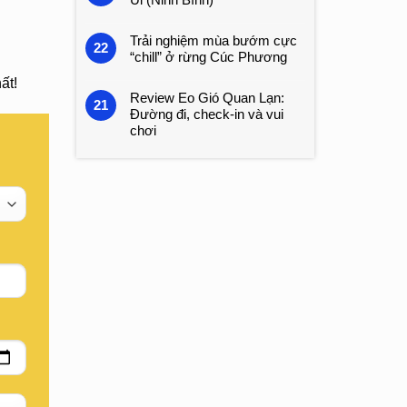
Trải nghiệm mùa bướm cực
22
“chill” ở rừng Cúc Phương
ất!
Review Eo Gió Quan Lạn:
21
Đường đi, check-in và vui
chơi