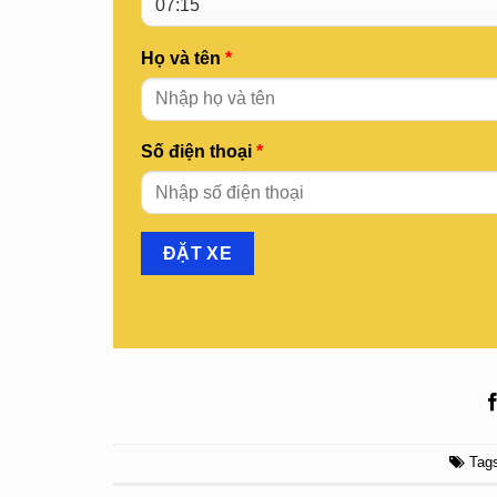
Họ và tên
*
Số điện thoại
*
Tag