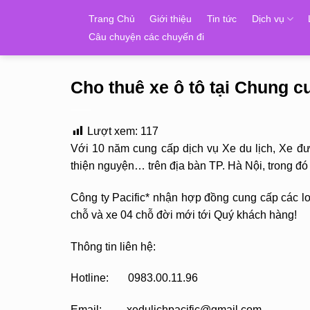
Skip
Trang Chủ
Giới thiệu
Tin tức
Dịch vụ
to
Câu chuyện các chuyến đi
content
Cho thuê xe ô tô tại Chung 
Lượt xem:
117
Với 10 năm cung cấp dịch vụ Xe du lịch, Xe đ
thiện nguyện… trên địa bàn TP. Hà Nội, trong đ
Công ty Pacific* nhận hợp đồng cung cấp các loạ
chỗ và xe 04 chỗ đời mới tới Quý khách hàng!
Thông tin liên hệ:
Hotline: 0983.00.11.96
Email: xedulichpacific@gmail.com