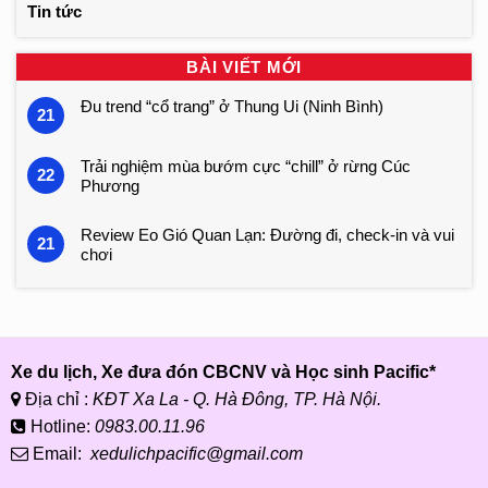
Tin tức
BÀI VIẾT MỚI
Đu trend “cổ trang” ở Thung Ui (Ninh Bình)
21
Trải nghiệm mùa bướm cực “chill” ở rừng Cúc
22
Phương
Review Eo Gió Quan Lạn: Đường đi, check-in và vui
21
chơi
Xe du lịch, Xe đưa đón CBCNV và Học sinh Pacific*
Địa chỉ :
KĐT Xa La - Q. Hà Đông, TP. Hà Nội.
Hotline:
0983.00.11.96
Email:
xedulichpacific@gmail.com