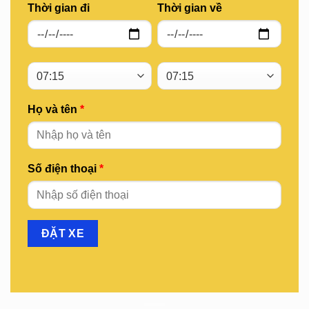
Thời gian đi
Thời gian về
Họ và tên
*
Số điện thoại
*