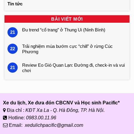
Tin tức
BÀI VIẾT MỚI
Đu trend “cổ trang” ở Thung Ui (Ninh Bình)
21
Trải nghiệm mùa bướm cực “chill” ở rừng Cúc
22
Phương
Review Eo Gió Quan Lạn: Đường đi, check-in và vui
21
chơi
Xe du lịch, Xe đưa đón CBCNV và Học sinh Pacific*
Địa chỉ :
KĐT Xa La - Q. Hà Đông, TP. Hà Nội.
Hotline:
0983.00.11.96
Email:
xedulichpacific@gmail.com