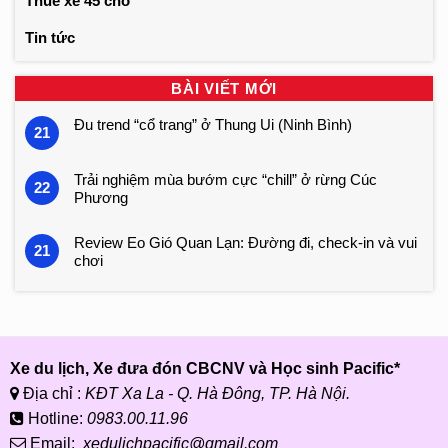
Thuê xe 45 chỗ
Tin tức
BÀI VIẾT MỚI
Đu trend “cổ trang” ở Thung Ui (Ninh Bình)
21
Trải nghiệm mùa bướm cực “chill” ở rừng Cúc
22
Phương
Review Eo Gió Quan Lạn: Đường đi, check-in và vui
21
chơi
Xe du lịch, Xe đưa đón CBCNV và Học sinh Pacific*
Địa chỉ :
KĐT Xa La - Q. Hà Đông, TP. Hà Nội.
Hotline:
0983.00.11.96
Email:
xedulichpacific@gmail.com