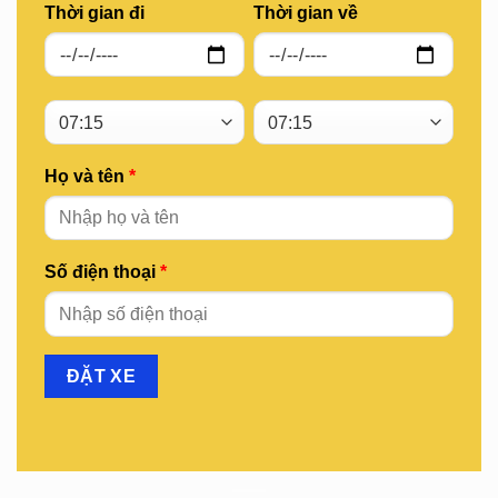
Thời gian đi
Thời gian về
Họ và tên
*
Số điện thoại
*