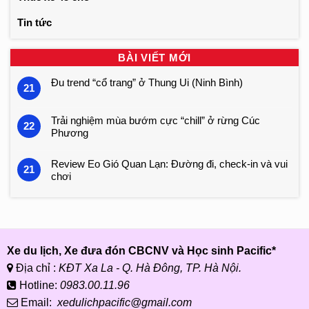
Tin tức
BÀI VIẾT MỚI
Đu trend “cổ trang” ở Thung Ui (Ninh Bình)
21
Trải nghiệm mùa bướm cực “chill” ở rừng Cúc
22
Phương
Review Eo Gió Quan Lạn: Đường đi, check-in và vui
21
chơi
Xe du lịch, Xe đưa đón CBCNV và Học sinh Pacific*
Địa chỉ :
KĐT Xa La - Q. Hà Đông, TP. Hà Nội.
Hotline:
0983.00.11.96
Email:
xedulichpacific@gmail.com