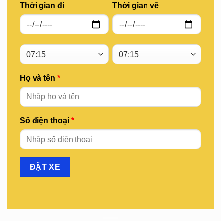
Thời gian đi
Thời gian về
Họ và tên
*
Số điện thoại
*