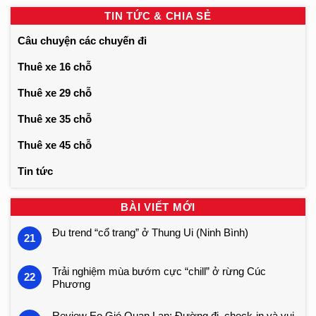
TIN TỨC & CHIA SẺ
Câu chuyện các chuyến đi
Thuê xe 16 chỗ
Thuê xe 29 chỗ
Thuê xe 35 chỗ
Thuê xe 45 chỗ
Tin tức
BÀI VIẾT MỚI
Đu trend “cổ trang” ở Thung Ui (Ninh Bình)
21
Trải nghiệm mùa bướm cực “chill” ở rừng Cúc
22
Phương
Review Eo Gió Quan Lạn: Đường đi, check-in và vui